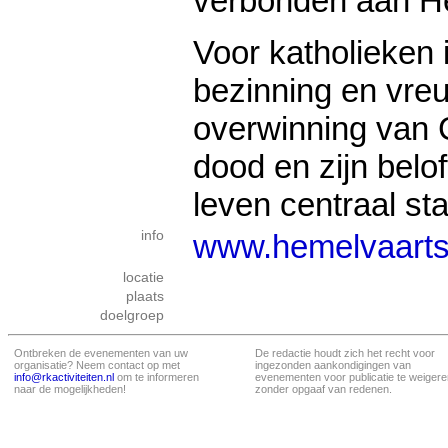
verbonden aan H
Voor katholieken 
bezinning en vre
overwinning van 
dood en zijn belo
leven centraal st
info
www.hemelvaarts
locatie
plaats
doelgroep
Ontbreken de evenementen van uw
De redactie houdt zich het recht voor
organisatie? Neem contact op met
ingezonden aankondigingen van
info@rkactiviteiten.nl
om te informeren
evenementen voor publicatie te weigere
naar de mogelijkheden!
zonder opgaaf van redenen.