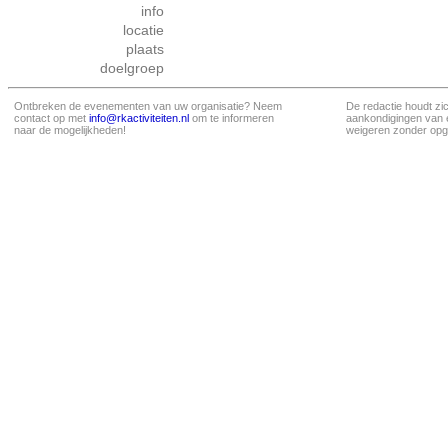
info
locatie
plaats
doelgroep
Ontbreken de evenementen van uw organisatie? Neem
De redactie houdt zi
contact op met
info@rkactiviteiten.nl
om te informeren
aankondigingen van 
naar de mogelijkheden!
weigeren zonder opg