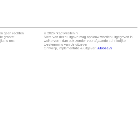
en geen rechten
© 2026 rkactiviteiten.nl
de grootst
Niets van deze uitgave mag opnieuw worden uitgegeven in
jks is ons
welke vorm dan ook zonder voorafgaande schriftelijke
toestemming van de uitgever
Ontwerp, implementatie & uitgever:
iMoose.nl