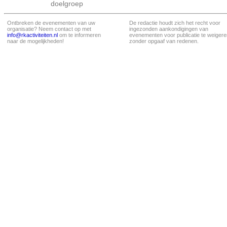
doelgroep
Ontbreken de evenementen van uw
De redactie houdt zich het recht voor
organisatie? Neem contact op met
ingezonden aankondigingen van
info@rkactiviteiten.nl
om te informeren
evenementen voor publicatie te weigere
naar de mogelijkheden!
zonder opgaaf van redenen.