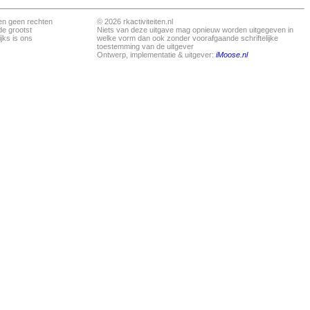
en geen rechten
© 2026 rkactiviteiten.nl
de grootst
Niets van deze uitgave mag opnieuw worden uitgegeven in
jks is ons
welke vorm dan ook zonder voorafgaande schriftelijke
toestemming van de uitgever
Ontwerp, implementatie & uitgever:
iMoose.nl