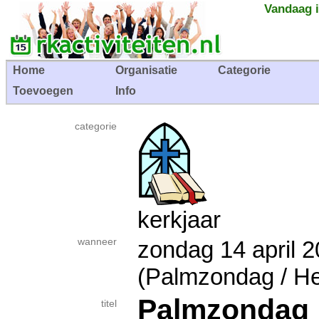
Vandaag i
Home
Organisatie
Categorie
Toevoegen
Info
categorie
kerkjaar
wanneer
zondag 14 april
(Palmzondag / Hei
Palmzondag
titel