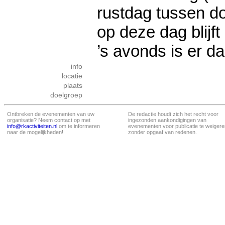
rustdag tussen d
op deze dag blijft h
’s avonds is er 
info
locatie
plaats
doelgroep
Ontbreken de evenementen van uw
De redactie houdt zich het recht voor
organisatie? Neem contact op met
ingezonden aankondigingen van
info@rkactiviteiten.nl
om te informeren
evenementen voor publicatie te weigere
naar de mogelijkheden!
zonder opgaaf van redenen.