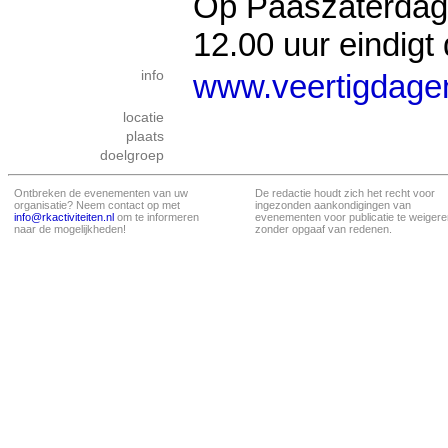
Op Paaszaterdag
12.00 uur eindigt
info
www.veertigdagent
locatie
plaats
doelgroep
Ontbreken de evenementen van uw
De redactie houdt zich het recht voor
organisatie? Neem contact op met
ingezonden aankondigingen van
info@rkactiviteiten.nl
om te informeren
evenementen voor publicatie te weigere
naar de mogelijkheden!
zonder opgaaf van redenen.