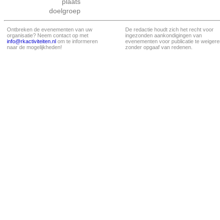
plaats
doelgroep
Ontbreken de evenementen van uw
De redactie houdt zich het recht voor
organisatie? Neem contact op met
ingezonden aankondigingen van
info@rkactiviteiten.nl
om te informeren
evenementen voor publicatie te weigere
naar de mogelijkheden!
zonder opgaaf van redenen.