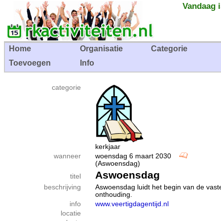
Vandaag i
Home
Organisatie
Categorie
Toevoegen
Info
categorie
kerkjaar
wanneer
woensdag 6 maart 2030
(Aswoensdag)
Aswoensdag
titel
beschrijving
Aswoensdag luidt het begin van de vaste
onthouding.
info
www.veertigdagentijd.nl
locatie