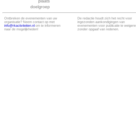
plaats
doelgroep
Ontbreken de evenementen van uw
De redactie houdt zich het recht voor
organisatie? Neem contact op met
ingezonden aankondigingen van
info@rkactiviteiten.nl
om te informeren
evenementen voor publicatie te weigere
naar de mogelijkheden!
zonder opgaaf van redenen.