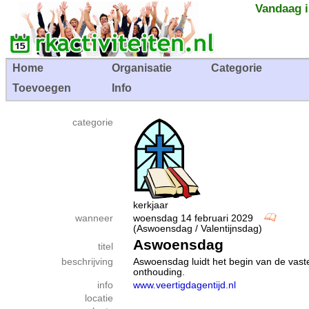
Vandaag i
Home
Organisatie
Categorie
Toevoegen
Info
categorie
kerkjaar
wanneer
woensdag 14 februari 2029
(Aswoensdag / Valentijnsdag)
Aswoensdag
titel
beschrijving
Aswoensdag luidt het begin van de vaste
onthouding.
info
www.veertigdagentijd.nl
locatie