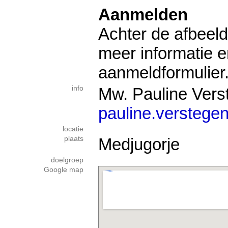
Aanmelden
Achter de afbeeld
meer informatie 
aanmeldformulier
info
Mw. Pauline Vers
pauline.verstege
locatie
plaats
Medjugorje
doelgroep
Google map