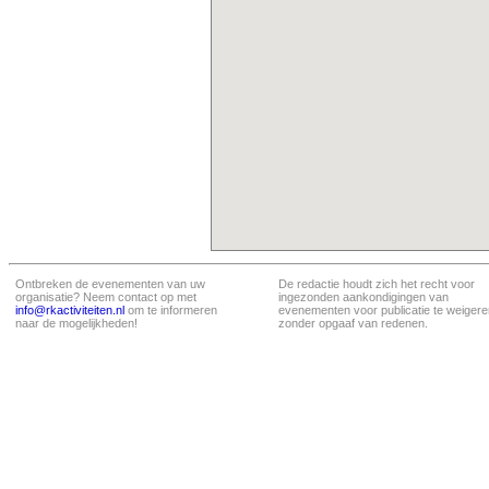
Ontbreken de evenementen van uw
De redactie houdt zich het recht voor
organisatie? Neem contact op met
ingezonden aankondigingen van
info@rkactiviteiten.nl
om te informeren
evenementen voor publicatie te weigere
naar de mogelijkheden!
zonder opgaaf van redenen.