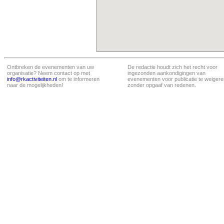
Ontbreken de evenementen van uw
De redactie houdt zich het recht voor
organisatie? Neem contact op met
ingezonden aankondigingen van
info@rkactiviteiten.nl
om te informeren
evenementen voor publicatie te weigere
naar de mogelijkheden!
zonder opgaaf van redenen.