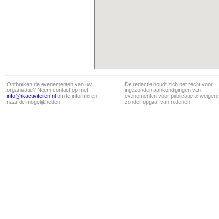
Ontbreken de evenementen van uw
De redactie houdt zich het recht voor
organisatie? Neem contact op met
ingezonden aankondigingen van
info@rkactiviteiten.nl
om te informeren
evenementen voor publicatie te weigere
naar de mogelijkheden!
zonder opgaaf van redenen.