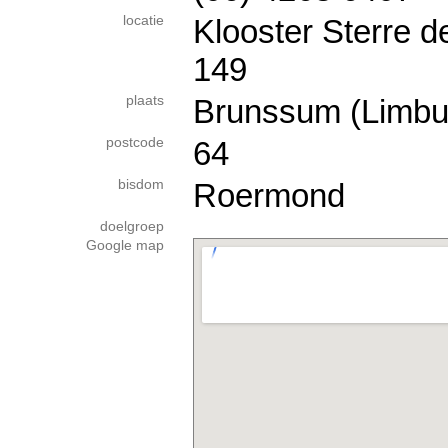
locatie
Klooster Sterre d
149
plaats
Brunssum (Limbu
postcode
64
bisdom
Roermond
doelgroep
Google map