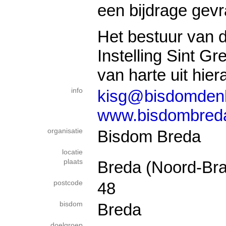
een bijdrage gev
Het bestuur van d
Instelling Sint Gr
van harte uit hie
info
kisg@bisdomden
www.bisdombreda
organisatie
Bisdom Breda
locatie
plaats
Breda (Noord-Bra
postcode
48
bisdom
Breda
doelgroep