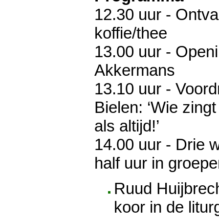
12.30 uur - Ontv
koffie/thee
13.00 uur - Open
Akkermans
13.10 uur - Voord
Bielen: ‘Wie zing
als altijd!’
14.00 uur - Drie
half uur in groepe
Ruud Huijbrech
koor in de litur