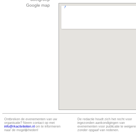
Google map
Ontbreken de evenementen van uw
De redactie houdt zich het recht voor
organisatie? Neem contact op met
ingezonden aankondigingen van
info@rkactiviteiten.nl
om te informeren
evenementen voor publicatie te weigere
naar de mogelijkheden!
zonder opgaaf van redenen.