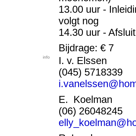
13.00 uur - Inlei
volgt nog
14.30 uur - Afslui
Bijdrage: € 7
info
I. v. Elssen
(045) 5718339
i.vanelssen@hom
E. Koelman
(06) 26048245
elly_koelman@ho