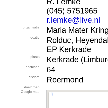
R. Lemke
(045) 5751965
r.lemke@live.nl
organisatie
Maria Mater Krin
locatie
Rolduc, Heyendah
EP Kerkrade
plaats
Kerkrade (Limbur
postcode
64
bisdom
Roermond
doelgroep
Google map