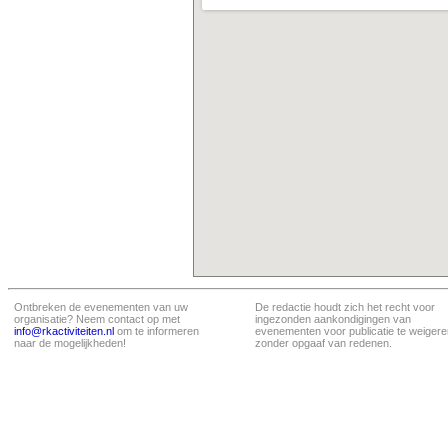
Ontbreken de evenementen van uw
De redactie houdt zich het recht voor
organisatie? Neem contact op met
ingezonden aankondigingen van
info@rkactiviteiten.nl
om te informeren
evenementen voor publicatie te weigere
naar de mogelijkheden!
zonder opgaaf van redenen.