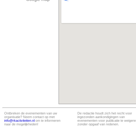
Ontbreken de evenementen van uw
De redactie houdt zich het recht voor
organisatie? Neem contact op met
ingezonden aankondigingen van
info@rkactiviteiten.nl
om te informeren
evenementen voor publicatie te weigere
naar de mogelijkheden!
zonder opgaaf van redenen.