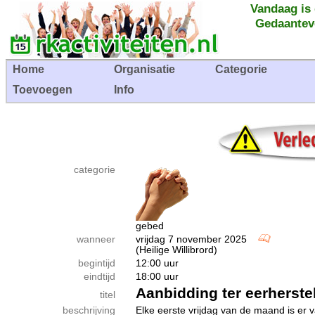
Vandaag is
Gedaantev
Home
Organisatie
Categorie
Toevoegen
Info
categorie
gebed
wanneer
vrijdag 7 november 2025
(Heilige Willibrord)
begintijd
12:00 uur
eindtijd
18:00 uur
Aanbidding ter eerherste
titel
beschrijving
Elke eerste vrijdag van de maand is er 