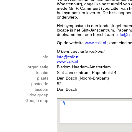
Woestenburg, dagelijks bestuurslid van 
mede Mr. P. Cammaert (voorzitter van 
het symposium leveren. De bisschoppen 
onderwerp.
Het symposium is een landelijk gebeur
locatie is het Sint-Janscentrum, Papen
deelname met een bericht aan
info@csl
Op de website
www.cslk.nl
;komt eind s
U bent van harte welkom!
info
info@cslk.nl
www.cslk.nl
organisatie
Bisdom Haarlem-Amsterdam
locatie
Sint-Janscentrum, Papenhulst 4
plaats
Den Bosch (Noord-Brabant)
postcode
52
bisdom
Den Bosch
doelgroep
Google map