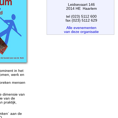
Leidsevaart 146
2014 HE Haarlem
tel (023) 5112 600
fax (023) 5112 629
Alle evenementen
van deze organisatie
ominent in het
nkomen, werk en
 spreken mensen
he dimensie van
ie van de
 praktijk,
enken´ aan de
D.