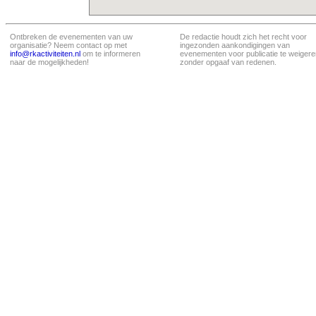
Ontbreken de evenementen van uw
De redactie houdt zich het recht voor
organisatie? Neem contact op met
ingezonden aankondigingen van
info@rkactiviteiten.nl
om te informeren
evenementen voor publicatie te weigere
naar de mogelijkheden!
zonder opgaaf van redenen.