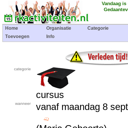
Vandaag is
Gedaantev
Home
Organisatie
Categorie
Toevoegen
Info
categorie
cursus
wanneer
vanaf maandag 8 sep