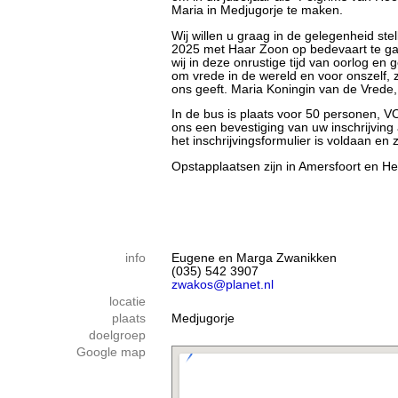
Maria in Medjugorje te maken.
Wij willen u graag in de gelegenheid ste
2025 met Haar Zoon op bedevaart te ga
wij in deze onrustige tijd van oorlog e
om vrede in de wereld en voor onszelf, 
ons geeft. Maria Koningin van de Vrede,
In de bus is plaats voor 50 personen, 
ons een bevestiging van uw inschrijving
het inschrijvingsformulier is voldaan en 
Opstapplaatsen zijn in Amersfoort en H
info
Eugene en Marga Zwanikken
(035) 542 3907
zwakos@planet.nl
locatie
plaats
Medjugorje
doelgroep
Google map