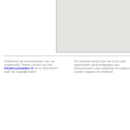
Ontbreken de evenementen van uw
De redactie houdt zich het recht voor
organisatie? Neem contact op met
ingezonden aankondigingen van
info@rkactiviteiten.nl
om te informeren
evenementen voor publicatie te weigere
naar de mogelijkheden!
zonder opgaaf van redenen.