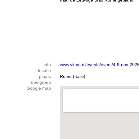
naar de Eeuwige Stad Rome gepland.
info
www.vkmo.nl/events/event/4-9-nov-202
locatie
plaats
Rome (Italië)
doelgroep
Google map