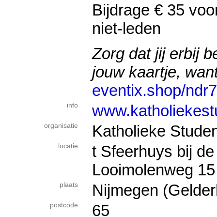
Bijdrage € 35 voor
niet-leden
Zorg dat jij erbij
jouw kaartje, wan
eventix.shop/ndr7
info
www.katholiekest
organisatie
Katholieke Stude
locatie
t Sfeerhuys bij d
Looimolenweg 15
plaats
Nijmegen (Gelder
postcode
65