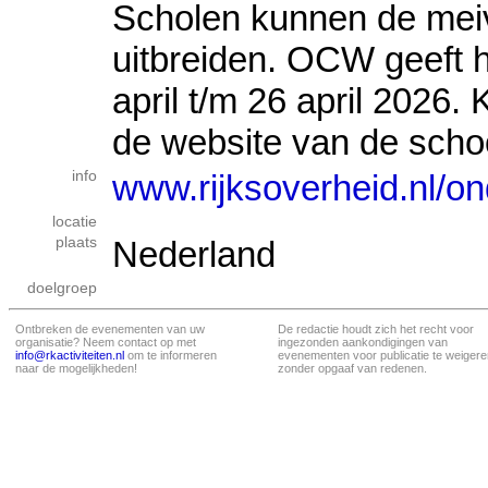
Scholen kunnen de mei
uitbreiden. OCW geeft h
april t/m 26 april 2026. 
de website van de schoo
info
www.rijksoverheid.nl/o
locatie
plaats
Nederland
doelgroep
Ontbreken de evenementen van uw
De redactie houdt zich het recht voor
organisatie? Neem contact op met
ingezonden aankondigingen van
info@rkactiviteiten.nl
om te informeren
evenementen voor publicatie te weigere
naar de mogelijkheden!
zonder opgaaf van redenen.