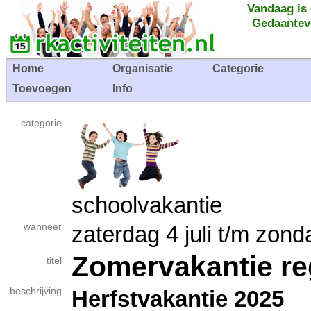
Vandaag is
Gedaantev
Home
Organisatie
Categorie
Toevoegen
Info
categorie
schoolvakantie
wanneer
zaterdag 4 juli t/m zo
Zomervakantie re
titel
beschrijving
Herfstvakantie 2025