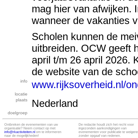
mag hier van afwijken. I
wanneer de vakanties v
Scholen kunnen de mei
uitbreiden. OCW geeft h
april t/m 26 april 2026. 
de website van de schoo
info
www.rijksoverheid.nl/o
locatie
plaats
Nederland
doelgroep
Ontbreken de evenementen van uw
De redactie houdt zich het recht voor
organisatie? Neem contact op met
ingezonden aankondigingen van
info@rkactiviteiten.nl
om te informeren
evenementen voor publicatie te weigere
naar de mogelijkheden!
zonder opgaaf van redenen.