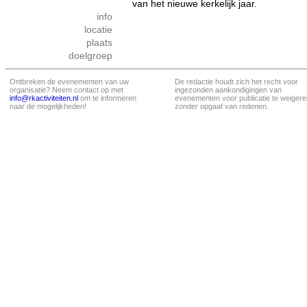
van het nieuwe kerkelijk jaar.
info
locatie
plaats
doelgroep
Ontbreken de evenementen van uw
De redactie houdt zich het recht voor
organisatie? Neem contact op met
ingezonden aankondigingen van
info@rkactiviteiten.nl
om te informeren
evenementen voor publicatie te weigere
naar de mogelijkheden!
zonder opgaaf van redenen.