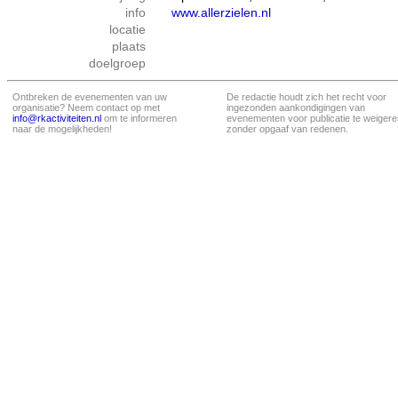
info
www.allerzielen.nl
locatie
plaats
doelgroep
Ontbreken de evenementen van uw
De redactie houdt zich het recht voor
organisatie? Neem contact op met
ingezonden aankondigingen van
info@rkactiviteiten.nl
om te informeren
evenementen voor publicatie te weigere
naar de mogelijkheden!
zonder opgaaf van redenen.