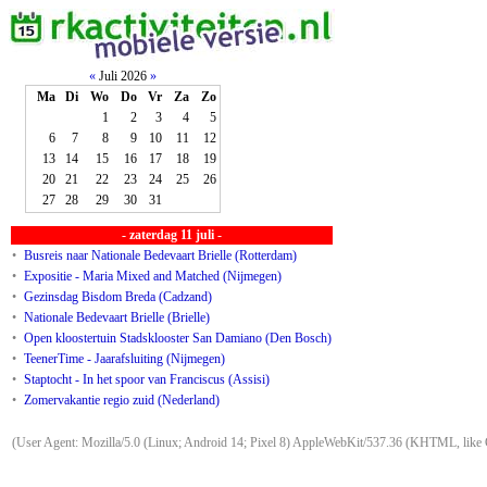
«
Juli 2026
»
Ma
Di
Wo
Do
Vr
Za
Zo
1
2
3
4
5
6
7
8
9
10
11
12
13
14
15
16
17
18
19
20
21
22
23
24
25
26
27
28
29
30
31
- zaterdag 11 juli -
•
Busreis naar Nationale Bedevaart Brielle (Rotterdam)
•
Expositie - Maria Mixed and Matched (Nijmegen)
•
Gezinsdag Bisdom Breda (Cadzand)
•
Nationale Bedevaart Brielle (Brielle)
•
Open kloostertuin Stadsklooster San Damiano (Den Bosch)
•
TeenerTime - Jaarafsluiting (Nijmegen)
•
Staptocht - In het spoor van Franciscus (Assisi)
•
Zomervakantie regio zuid (Nederland)
(User Agent: Mozilla/5.0 (Linux; Android 14; Pixel 8) AppleWebKit/537.36 (KHTML, like