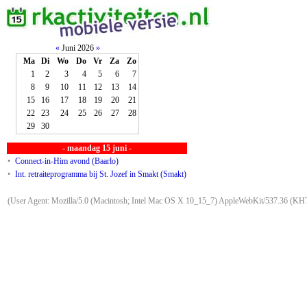
«
Juni 2026
»
Ma
Di
Wo
Do
Vr
Za
Zo
1
2
3
4
5
6
7
8
9
10
11
12
13
14
15
16
17
18
19
20
21
22
23
24
25
26
27
28
29
30
- maandag 15 juni -
•
Connect-in-Him avond (Baarlo)
•
Int. retraiteprogramma bij St. Jozef in Smakt (Smakt)
(User Agent: Mozilla/5.0 (Macintosh; Intel Mac OS X 10_15_7) AppleWebKit/537.36 (KHT