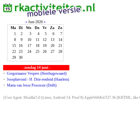
«
Juni 2026
»
Ma
Di
Wo
Do
Vr
Za
Zo
1
2
3
4
5
6
7
8
9
10
11
12
13
14
15
16
17
18
19
20
21
22
23
24
25
26
27
28
29
30
- zondag 14 juni -
•
Gregoriaanse Vespers (Heerhugowaard)
•
Josephavond - H. Drie-eenheid (Haarlem)
•
Maria van Jesse Processie (Delft)
(User Agent: Mozilla/5.0 (Linux; Android 14; Pixel 8) AppleWebKit/537.36 (KHTML, like