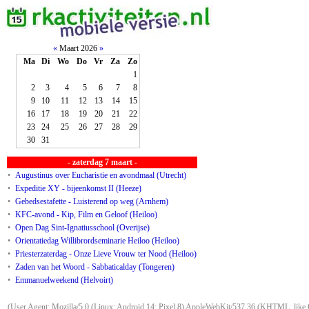
«
Maart 2026
»
Ma
Di
Wo
Do
Vr
Za
Zo
1
2
3
4
5
6
7
8
9
10
11
12
13
14
15
16
17
18
19
20
21
22
23
24
25
26
27
28
29
30
31
- zaterdag 7 maart -
•
Augustinus over Eucharistie en avondmaal (Utrecht)
•
Expeditie XY - bijeenkomst II (Heeze)
•
Gebedsestafette - Luisterend op weg (Arnhem)
•
KFC-avond - Kip, Film en Geloof (Heiloo)
•
Open Dag Sint-Ignatiusschool (Overijse)
•
Orientatiedag Willibrordseminarie Heiloo (Heiloo)
•
Priesterzaterdag - Onze Lieve Vrouw ter Nood (Heiloo)
•
Zaden van het Woord - Sabbaticalday (Tongeren)
•
Emmanuelweekend (Helvoirt)
(User Agent: Mozilla/5.0 (Linux; Android 14; Pixel 8) AppleWebKit/537.36 (KHTML, like