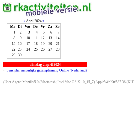
«
April 2024
»
Ma
Di
Wo
Do
Vr
Za
Zo
1
2
3
4
5
6
7
8
9
10
11
12
13
14
15
16
17
18
19
20
21
22
23
24
25
26
27
28
29
30
- dinsdag 2 april 2024 -
•
Sensiplan natuurlijke gezinsplanning Online (Nederland)
(User Agent: Mozilla/5.0 (Macintosh; Intel Mac OS X 10_15_7) AppleWebKit/537.36 (KHT