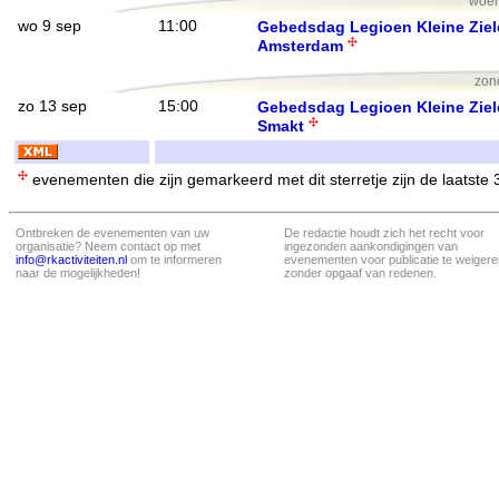
woen
wo 9 sep
11:00
Gebedsdag Legioen Kleine Zie
Amsterdam
zon
zo 13 sep
15:00
Gebedsdag Legioen Kleine Zie
Smakt
evenementen die zijn gemarkeerd met dit sterretje zijn de laatste
Ontbreken de evenementen van uw
De redactie houdt zich het recht voor
organisatie? Neem contact op met
ingezonden aankondigingen van
info@rkactiviteiten.nl
om te informeren
evenementen voor publicatie te weigere
naar de mogelijkheden!
zonder opgaaf van redenen.