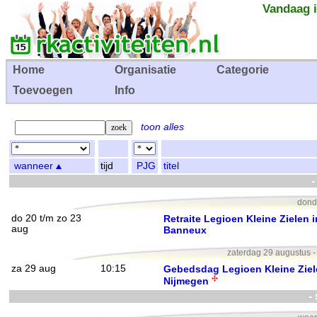
Vandaag i
Home
Organisatie
Categorie
Toevoegen
Info
toon alles
wanneer
tijd
PJG
titel
-
dond
do 20 t/m zo 23
Retraite Legioen Kleine Zielen i
aug
Banneux
zaterdag 29 augustus 
za 29 aug
10:15
Gebedsdag Legioen Kleine Zie
Nijmegen
-