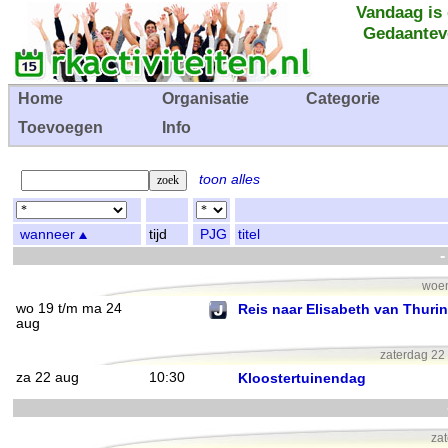
Vandaag is
Gedaantev
Home
Organisatie
Categorie
Toevoegen
Info
toon alles
wanneer
tijd
PJG
titel
-
woen
wo 19 t/m ma 24
Reis naar Elisabeth van Thuri
aug
zaterdag 22 
za 22 aug
10:30
Kloostertuinendag
zat