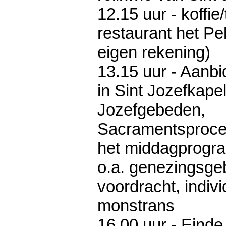
12.15 uur - koffie
restaurant het Pe
eigen rekening)
13.15 uur - Aanb
in Sint Jozefkape
Jozefgebeden,
Sacramentsproces
het middagprogr
o.a. genezingsge
voordracht, indiv
monstrans
16.00 uur - Einde