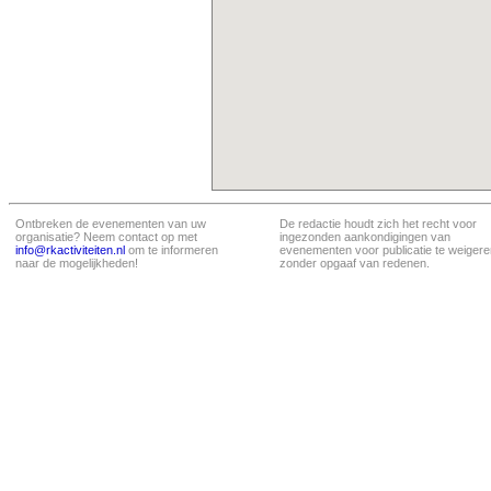
Ontbreken de evenementen van uw
De redactie houdt zich het recht voor
organisatie? Neem contact op met
ingezonden aankondigingen van
info@rkactiviteiten.nl
om te informeren
evenementen voor publicatie te weigere
naar de mogelijkheden!
zonder opgaaf van redenen.