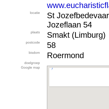
www.eucharisticf
locatie
St Jozefbedevaar
Jozeflaan 54
plaats
Smakt (Limburg)
postcode
58
bisdom
Roermond
doelgroep
Google map