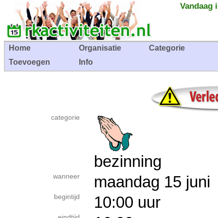
Vandaag i
Home
Organisatie
Categorie
Toevoegen
Info
categorie
bezinning
wanneer
maandag 15 ju
begintijd
10:00 uur
eindtijd