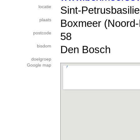
locatie
Sint-Petrusbasili
plaats
Boxmeer (Noord-
postcode
58
bisdom
Den Bosch
doelgroep
Google map