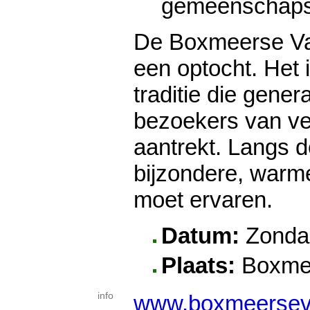
gemeenschaps
De Boxmeerse Vaa
een optocht. Het 
traditie die gener
bezoekers van ver
aantrekt. Langs d
bijzondere, warme
moet ervaren.
Datum:
Zondag
Plaats:
Boxme
info
www.boxmeerseva