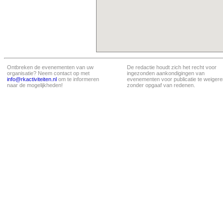
Ontbreken de evenementen van uw
De redactie houdt zich het recht voor
organisatie? Neem contact op met
ingezonden aankondigingen van
info@rkactiviteiten.nl
om te informeren
evenementen voor publicatie te weigere
naar de mogelijkheden!
zonder opgaaf van redenen.