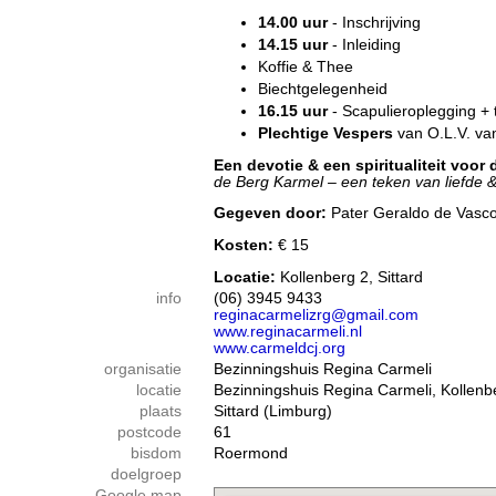
14.00 uur
- Inschrijving
14.15 uur
- Inleiding
Koffie & Thee
Biechtgelegenheid
16.15 uur
- Scapulieroplegging + t
Plechtige Vespers
van O.L.V. va
Een devotie & een spiritualiteit voor
de Berg Karmel – een teken van liefde &
Gegeven door:
Pater Geraldo de Vasco
Kosten:
€ 15
Locatie:
Kollenberg 2, Sittard
info
(06) 3945 9433
reginacarmelizrg@gmail.com
www.reginacarmeli.nl
www.carmeldcj.org
organisatie
Bezinningshuis Regina Carmeli
locatie
Bezinningshuis Regina Carmeli, Kollenb
plaats
Sittard (Limburg)
postcode
61
bisdom
Roermond
doelgroep
Google map