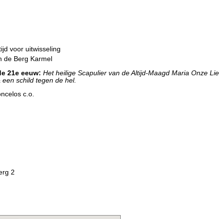
ijd voor uitwisseling
n de Berg Karmel
 de 21e eeuw:
Het heilige Scapulier van de Altijd-Maagd Maria
Onze Li
 een schild tegen de hel.
ncelos c.o.
erg 2