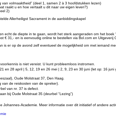
Weg van volmaaktheid” (deel 1, samen 2 à 3 hoofdstukken lezen)
wat raakt u en hoe vertaalt u dit naar uw eigen leven?)
(deel 2)
gestelde Allerheiligst Sacrament in de aanbiddingskapel
n echt de diepte in te gaan, wordt het sterk aangeraden om het boek
st € 31,- en is eenvoudig online te bestellen via Bol.com en Uitgeveri
dan is er op de avond zelf eventueel de mogelijkheid om met iemand mee
 voorkennis is niet vereist. U kunt probleemloos instromen.
en 28 april | 5, 12, 19 en 26 mei | 2, 9, 23 en 30 juni (let op: 16 juni
neszaal), Oude Molstraat 37, Den Haag.
ng van de reiskosten van de spreker).
el van nr. 37 is defect.
 aan bij Oude Molstraat 35 (deurbel “Lezing”)
Johannes-Academie. Meer informatie over dit initiatief of andere activi
emie