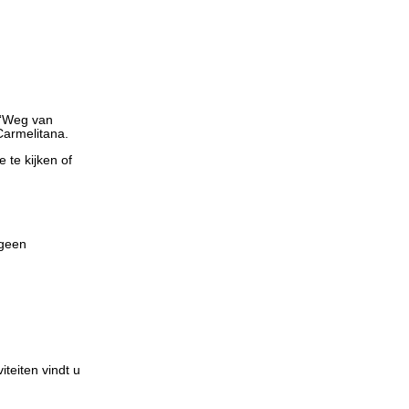
 “Weg van
j Carmelitana.
 te kijken of
 geen
teiten vindt u