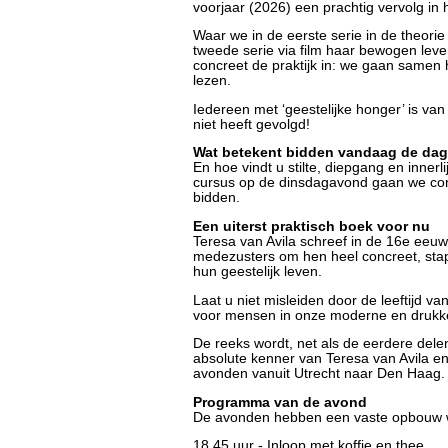
voorjaar (2026) een prachtig vervolg in h
Waar we in de eerste serie in de theorie 
tweede serie via film haar bewogen lev
concreet de praktijk in: we gaan same
lezen.
Iedereen met ‘geestelijke honger’ is va
niet heeft gevolgd!
Wat betekent bidden vandaag de da
En hoe vindt u stilte, diepgang en innerl
cursus op de dinsdagavond gaan we conc
bidden.
Een uiterst praktisch boek voor nu
Teresa van Avila schreef in de 16e eeu
medezusters om hen heel concreet, stap 
hun geestelijk leven.
Laat u niet misleiden door de leeftijd van
voor mensen in onze moderne en drukke 
De reeks wordt, net als de eerdere delen
absolute kenner van Teresa van Avila en i
avonden vanuit Utrecht naar Den Haag.
Programma van de avond
De avonden hebben een vaste opbouw wa
18.45 uur - Inloop met koffie en thee