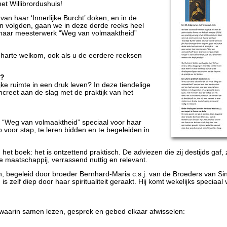
et Willibrordushuis!
van haar ‘Innerlijke Burcht’ doken, en in de
en volgden, gaan we in deze derde reeks heel
n haar meesterwerk “Weg van volmaaktheid”
n harte welkom, ook als u de eerdere reeksen
g?
ijke ruimte in een druk leven? In deze tiendelige
reet aan de slag met de praktijk van het
w “Weg van volmaaktheid” speciaal voor haar
voor stap, te leren bidden en te begeleiden in
 het boek: het is ontzettend praktisch. De adviezen die zij destijds gaf, zi
maatschappij, verrassend nuttig en relevant.
, begeleid door broeder Bernhard-Maria c.s.j. van de Broeders van Sint
s zelf diep door haar spiritualiteit geraakt. Hij komt wekelijks speciaal
arin samen lezen, gesprek en gebed elkaar afwisselen: