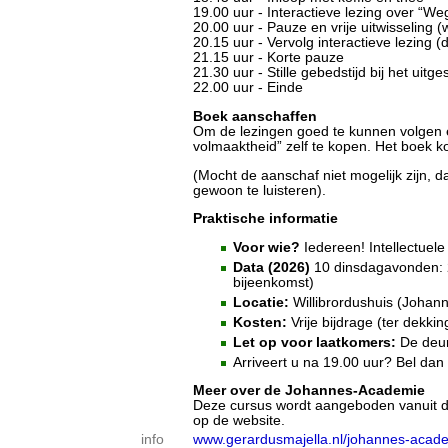
19.00 uur - Interactieve lezing over “
20.00 uur - Pauze en vrije uitwisseling (
20.15 uur - Vervolg interactieve lezing 
21.15 uur - Korte pauze
21.30 uur - Stille gebedstijd bij het uit
22.00 uur - Einde
Boek aanschaffen
Om de lezingen goed te kunnen volgen e
volmaaktheid” zelf te kopen. Het boek ko
(Mocht de aanschaf niet mogelijk zijn, 
gewoon te luisteren).
Praktische informatie
Voor wie?
Iedereen! Intellectuele
Data (2026)
10 dinsdagavonden: 21 
bijeenkomst)
Locatie:
Willibrordushuis (Johan
Kosten:
Vrije bijdrage (ter dekki
Let op voor laatkomers:
De deurb
Arriveert u na 19.00 uur? Bel dan
Meer over de Johannes-Academie
Deze cursus wordt aangeboden vanuit de 
op de website.
info
www.gerardusmajella.nl/johannes-acad