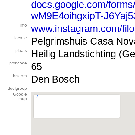
docs.google.com/form
wM9E4oihgxipT-J6Yaj53
info
www.instagram.com/filo
locatie
Pelgrimshuis Casa Nova
plaats
Heilig Landstichting (Ge
postcode
65
bisdom
Den Bosch
doelgroep
Google
map