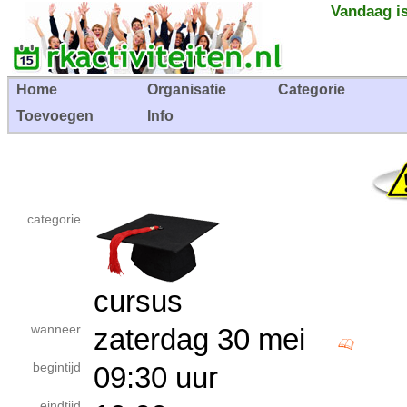
Vandaag is
Home
Organisatie
Categorie
Toevoegen
Info
categorie
cursus
wanneer
zaterdag 30 mei
begintijd
09:30 uur
eindtijd