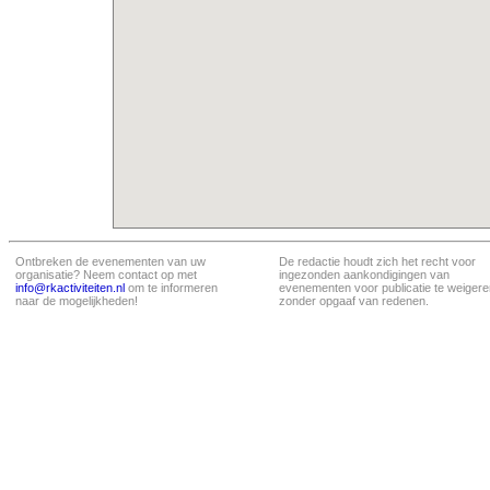
Ontbreken de evenementen van uw
De redactie houdt zich het recht voor
organisatie? Neem contact op met
ingezonden aankondigingen van
info@rkactiviteiten.nl
om te informeren
evenementen voor publicatie te weigere
naar de mogelijkheden!
zonder opgaaf van redenen.