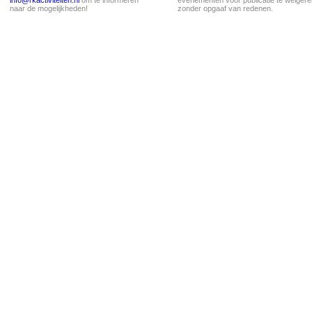
info@rkactiviteiten.nl
om te informeren
evenementen voor publicatie te weigere
naar de mogelijkheden!
zonder opgaaf van redenen.