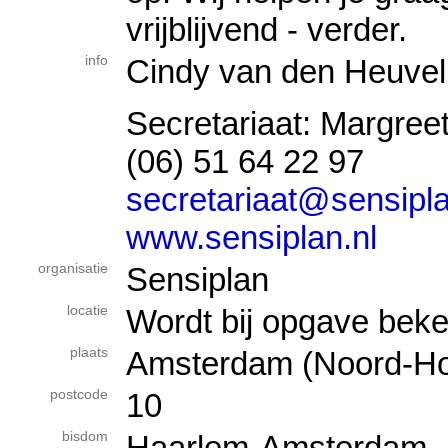
vrijblijvend - verder.
info
Cindy van den Heuvel
Secretariaat: Margree
(06) 51 64 22 97
secretariaat@sensipla
www.sensiplan.nl
organisatie
Sensiplan
locatie
Wordt bij opgave bek
plaats
Amsterdam (Noord-Ho
postcode
10
bisdom
Haarlem-Amsterdam