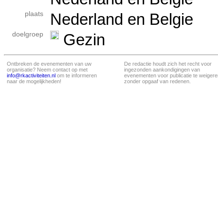
plaats
Nederland en Belgie
doelgroep
Gezin
Ontbreken de evenementen van uw
De redactie houdt zich het recht voor
organisatie? Neem contact op met
ingezonden aankondigingen van
info@rkactiviteiten.nl
om te informeren
evenementen voor publicatie te weigere
naar de mogelijkheden!
zonder opgaaf van redenen.