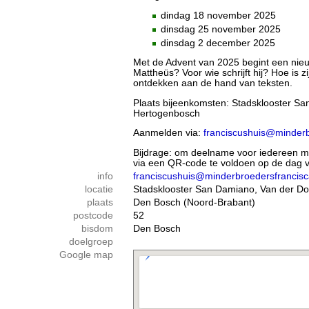
dindag 18 november 2025
dinsdag 25 november 2025
dinsdag 2 december 2025
Met de Advent van 2025 begint een nieuw
Mattheüs? Voor wie schrijft hij? Hoe is
ontdekken aan de hand van teksten.
Plaats bijeenkomsten: Stadsklooster San
Hertogenbosch
Aanmelden via:
franciscushuis@minderb
Bijdrage: om deelname voor iedereen mog
via een QR-code te voldoen op de dag va
info
franciscushuis@minderbroedersfrancisc
locatie
Stadsklooster San Damiano, Van der Doe
plaats
Den Bosch (Noord-Brabant)
postcode
52
bisdom
Den Bosch
doelgroep
Google map