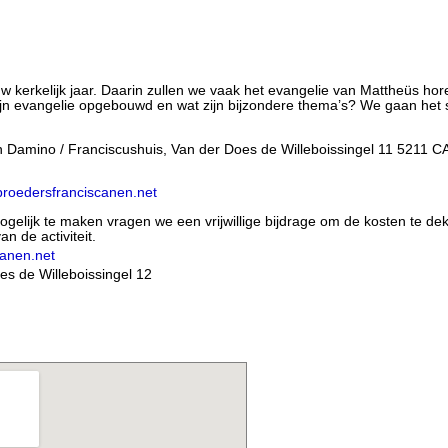
 kerkelijk jaar. Daarin zullen we vaak het evangelie van Mattheüs hore
 zijn evangelie opgebouwd en wat zijn bijzondere thema’s? We gaan he
 Damino / Franciscushuis, Van der Does de Willeboissingel 11 5211 CA,
roedersfranciscanen.net
elijk te maken vragen we een vrijwillige bijdrage om de kosten te dek
n de activiteit.
anen.net
s de Willeboissingel 12