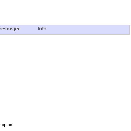
oevoegen
Info
n op het