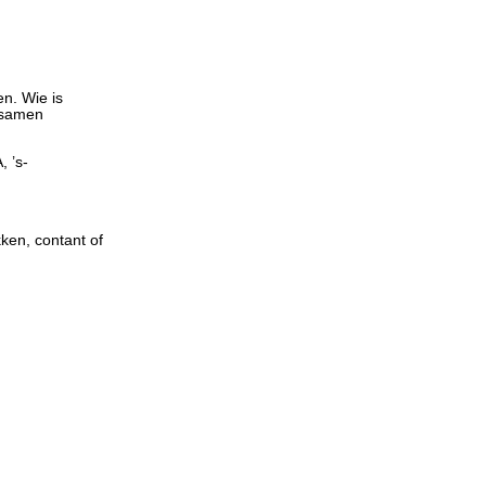
n. Wie is
t samen
 ’s-
ken, contant of