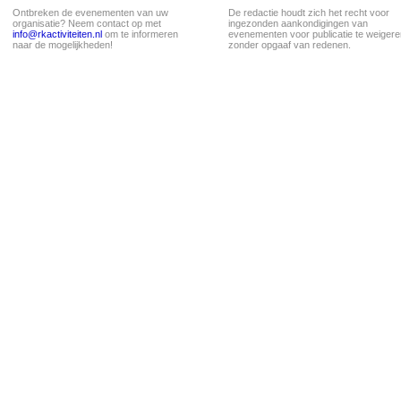
Ontbreken de evenementen van uw
De redactie houdt zich het recht voor
organisatie? Neem contact op met
ingezonden aankondigingen van
info@rkactiviteiten.nl
om te informeren
evenementen voor publicatie te weigere
naar de mogelijkheden!
zonder opgaaf van redenen.