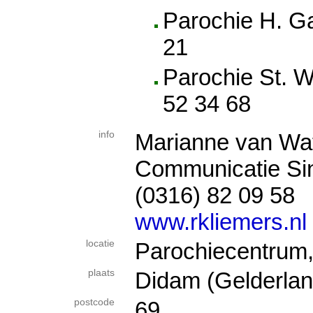
Parochie H. Ga
21
Parochie St. Wi
52 34 68
info
Marianne van Wa
Communicatie Sin
(0316) 82 09 58
www.rkliemers.nl
locatie
Parochiecentrum,
plaats
Didam (Gelderlan
postcode
69