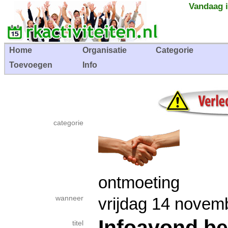
Vandaag i
Home
Organisatie
Categorie
Toevoegen
Info
categorie
ontmoeting
wanneer
vrijdag 14 nov
Infoavond be
titel