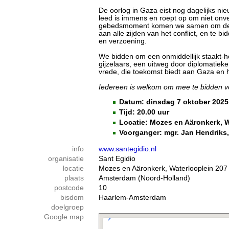
De oorlog in Gaza eist nog dagelijks nie
leed is immens en roept op om niet onversc
gebedsmoment komen we samen om de ta
aan alle zijden van het conflict, en te b
en verzoening.
We bidden om een onmiddellijk staakt-het
gijzelaars, een uitweg door diplomatie
vrede, die toekomst biedt aan Gaza en 
Iedereen is welkom om mee te bidden v
Datum: dinsdag 7 oktober 2025
Tijd: 20.00 uur
Locatie: Mozes en Aäronkerk, 
Voorganger: mgr. Jan Hendriks
info
www.santegidio.nl
organisatie
Sant Egidio
locatie
Mozes en Aäronkerk, Waterlooplein 207
plaats
Amsterdam (Noord-Holland)
postcode
10
bisdom
Haarlem-Amsterdam
doelgroep
Google map