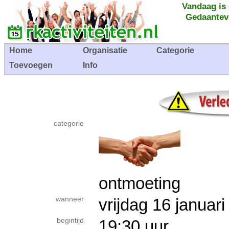
Vandaag is
Gedaantev
Home
Organisatie
Categorie
Toevoegen
Info
categorie
ontmoeting
wanneer
vrijdag 16 janua
begintijd
19:30 uur