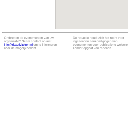
Ontbreken de evenementen van uw
De redactie houdt zich het recht voor
organisatie? Neem contact op met
ingezonden aankondigingen van
info@rkactiviteiten.nl
om te informeren
evenementen voor publicatie te weigere
naar de mogelijkheden!
zonder opgaaf van redenen.