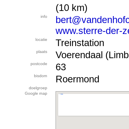
(10 km)
info
bert@vandenhofc
www.sterre-der-z
locatie
Treinstation
plaats
Voerendaal (Limb
postcode
63
bisdom
Roermond
doelgroep
Google map