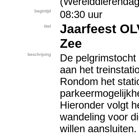
(Werelddierendag 
begintijd
08:30 uur
Jaarfeest OL
titel
Zee
beschrijving
De pelgrimstocht 
aan het treinstati
Rondom het statio
parkeermogelijkh
Hieronder volgt h
wandeling voor di
willen aansluiten.