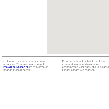
Ontbreken de evenementen van uw
De redactie houdt zich het recht voor
organisatie? Neem contact op met
ingezonden aankondigingen van
info@rkactiviteiten.nl
om te informeren
evenementen voor publicatie te weigere
naar de mogelijkheden!
zonder opgaaf van redenen.