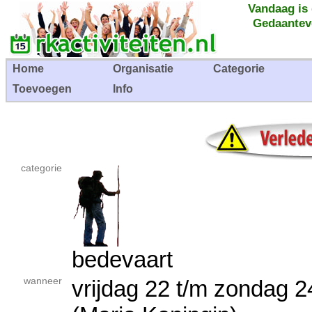
Vandaag is
Gedaantev
Home
Organisatie
Categorie
Toevoegen
Info
categorie
bedevaart
wanneer
vrijdag 22 t/m zondag