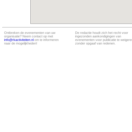
Ontbreken de evenementen van uw
De redactie houdt zich het recht voor
organisatie? Neem contact op met
ingezonden aankondigingen van
info@rkactiviteiten.nl
om te informeren
evenementen voor publicatie te weigere
naar de mogelijkheden!
zonder opgaaf van redenen.