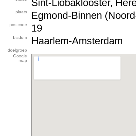
Sint-Liobaklooster, He
plaats
Egmond-Binnen (Noord-
postcode
19
bisdom
Haarlem-Amsterdam
doelgroep
Google
map