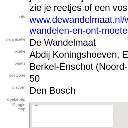
zie je reetjes of een vos
info
www.dewandelmaat.nl/w
wandelen-en-ont-moete
organisatie
De Wandelmaat
locatie
Abdij Koningshoeven, 
plaats
Berkel-Enschot (Noord-
postcode
50
bisdom
Den Bosch
doelgroep
Google
map