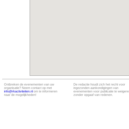
Ontbreken de evenementen van uw
De redactie houdt zich het recht voor
organisatie? Neem contact op met
ingezonden aankondigingen van
info@rkactiviteiten.nl
om te informeren
evenementen voor publicatie te weigere
naar de mogelijkheden!
zonder opgaaf van redenen.