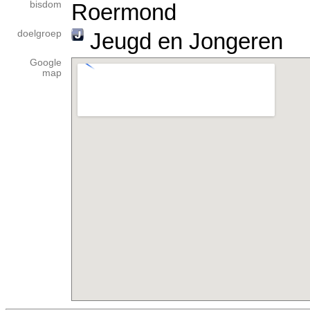
bisdom
Roermond
doelgroep
Jeugd en Jongeren
Google
map