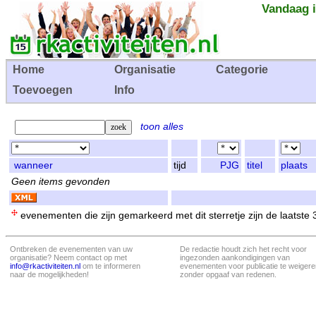
Vandaag i
Home
Organisatie
Categorie
Toevoegen
Info
toon alles
wanneer
tijd
PJG
titel
plaats
Geen items gevonden
evenementen die zijn gemarkeerd met dit sterretje zijn de laatste
Ontbreken de evenementen van uw
De redactie houdt zich het recht voor
organisatie? Neem contact op met
ingezonden aankondigingen van
info@rkactiviteiten.nl
om te informeren
evenementen voor publicatie te weigere
naar de mogelijkheden!
zonder opgaaf van redenen.