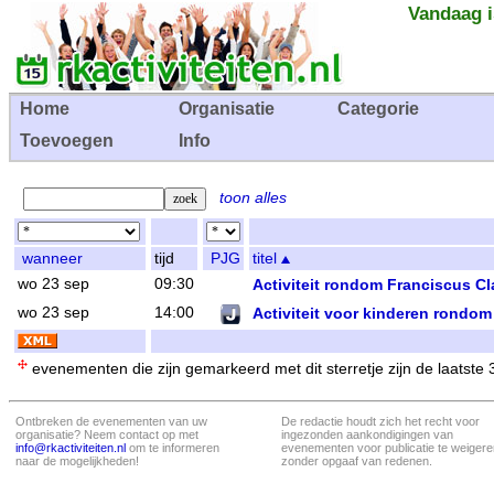
Vandaag i
Home
Organisatie
Categorie
Toevoegen
Info
toon alles
wanneer
tijd
PJG
titel
wo 23 sep
09:30
Activiteit rondom Franciscus Cl
wo 23 sep
14:00
Activiteit voor kinderen rondo
evenementen die zijn gemarkeerd met dit sterretje zijn de laatste
Ontbreken de evenementen van uw
De redactie houdt zich het recht voor
organisatie? Neem contact op met
ingezonden aankondigingen van
info@rkactiviteiten.nl
om te informeren
evenementen voor publicatie te weigere
naar de mogelijkheden!
zonder opgaaf van redenen.