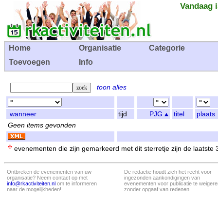
Vandaag i
Home
Organisatie
Categorie
Toevoegen
Info
toon alles
wanneer
tijd
PJG
titel
plaats
Geen items gevonden
evenementen die zijn gemarkeerd met dit sterretje zijn de laatste
Ontbreken de evenementen van uw
De redactie houdt zich het recht voor
organisatie? Neem contact op met
ingezonden aankondigingen van
info@rkactiviteiten.nl
om te informeren
evenementen voor publicatie te weigere
naar de mogelijkheden!
zonder opgaaf van redenen.