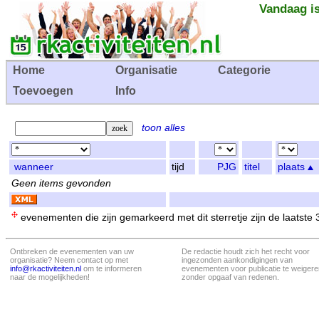
Vandaag is
Home
Organisatie
Categorie
Toevoegen
Info
toon alles
wanneer
tijd
PJG
titel
plaats
Geen items gevonden
evenementen die zijn gemarkeerd met dit sterretje zijn de laatste
Ontbreken de evenementen van uw
De redactie houdt zich het recht voor
organisatie? Neem contact op met
ingezonden aankondigingen van
info@rkactiviteiten.nl
om te informeren
evenementen voor publicatie te weigere
naar de mogelijkheden!
zonder opgaaf van redenen.