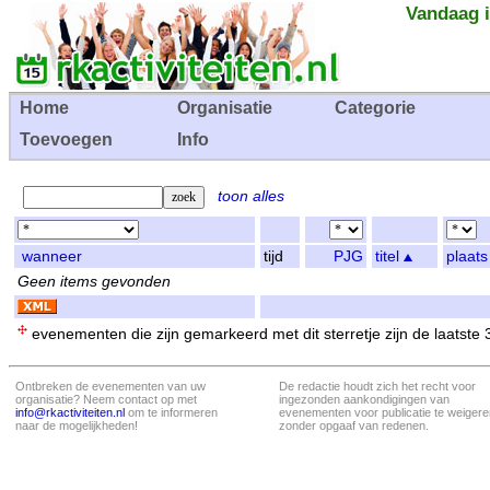
Vandaag i
Home
Organisatie
Categorie
Toevoegen
Info
toon alles
wanneer
tijd
PJG
titel
plaats
Geen items gevonden
evenementen die zijn gemarkeerd met dit sterretje zijn de laatste
Ontbreken de evenementen van uw
De redactie houdt zich het recht voor
organisatie? Neem contact op met
ingezonden aankondigingen van
info@rkactiviteiten.nl
om te informeren
evenementen voor publicatie te weigere
naar de mogelijkheden!
zonder opgaaf van redenen.